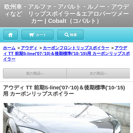
欧州車・アルファ・アバルト・ルノー・アウデ
ィなど リップスポイラー＆エアロパーツメー
カー | Cobalt（コバルト）
カート
検索
ホーム
＞
アウディ
＞
カーボンフロントリップスポイラー
＞
アウデ
ィ TT 前期S-line('07-'10)＆後期標準('10-'15)用 カーボンリップスポ
イラー
前の商品へ
次の商品へ
アウディ TT 前期S-line('07-'10)＆後期標準('10-'15)
用 カーボンリップスポイラー