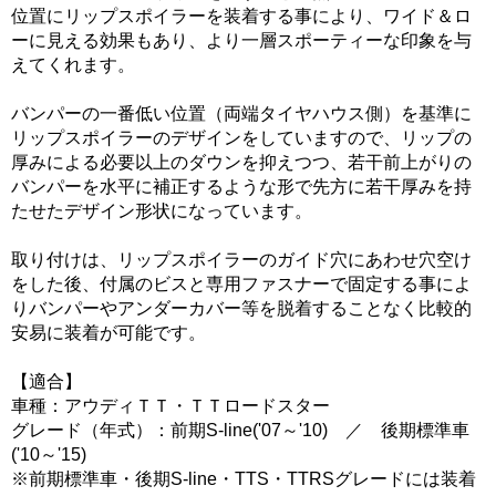
位置にリップスポイラーを装着する事により、ワイド＆ロ
ーに見える効果もあり、より一層スポーティーな印象を与
えてくれます。
バンパーの一番低い位置（両端タイヤハウス側）を基準に
リップスポイラーのデザインをしていますので、リップの
厚みによる必要以上のダウンを抑えつつ、若干前上がりの
バンパーを水平に補正するような形で先方に若干厚みを持
たせたデザイン形状になっています。
取り付けは、リップスポイラーのガイド穴にあわせ穴空け
をした後、付属のビスと専用ファスナーで固定する事によ
りバンパーやアンダーカバー等を脱着することなく比較的
安易に装着が可能です。
【適合】
車種：アウディＴＴ・ＴＴロードスター
グレード（年式）：前期S-line('07～'10) ／ 後期標準車
('10～'15)
※前期標準車・後期S-line・TTS・TTRSグレードには装着