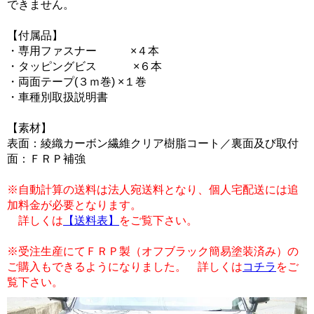
できません。
【付属品】
・専用ファスナー ×４本
・タッピングビス ×６本
・両面テープ(３ｍ巻) ×１巻
・車種別取扱説明書
【素材】
表面：綾織カーボン繊維クリア樹脂コート／裏面及び取付
面：ＦＲＰ補強
※自動計算の送料は法人宛送料となり、個人宅配送には追
加料金が必要となります。
詳しくは
【送料表】
をご覧下さい。
※受注生産にてＦＲＰ製（オフブラック簡易塗装済み）の
ご購入もできるようになりました。 詳しくは
コチラ
をご
覧下さい。