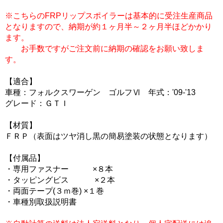
※こちらのFRPリップスポイラーは基本的に受注生産商品
となりますので、納期が約１ヶ月半～２ヶ月半ほどかかり
ます。
お手数ですがご注文前に納期の確認をお願い致しま
す。
【適合】
車種：フォルクスワーゲン ゴルフⅥ 年式：'09-'13
グレード：ＧＴＩ
【材質】
ＦＲＰ（表面はツヤ消し黒の簡易塗装の状態となります）
【付属品】
・専用ファスナー ×８本
・タッピングビス ×２本
・両面テープ(３ｍ巻) ×１巻
・車種別取扱説明書