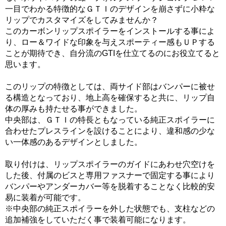
一目でわかる特徴的なＧＴＩのデザインを崩さずに小粋な
リップでカスタマイズをしてみませんか？
このカーボンリップスポイラーをインストールする事によ
り、ロー＆ワイドな印象を与えスポーティー感もＵＰする
ことが期待でき、自分流のGTIを仕立てるのにお役立てると
思います。
このリップの特徴としては、両サイド部はバンパーに被せ
る構造となっており、地上高を確保すると共に、リップ自
体の厚みも持たせる事ができました。
中央部は、ＧＴＩの特長ともなっている純正スポイラーに
合わせたプレスラインを設けることにより、違和感の少な
い一体感のあるデザインとしました。
取り付けは、リップスポイラーのガイドにあわせ穴空けを
した後、付属のビスと専用ファスナーで固定する事により
バンパーやアンダーカバー等を脱着することなく比較的安
易に装着が可能です。
※中央部の純正スポイラーを外した状態でも、支柱などの
追加補強をしていただく事で装着可能になります。