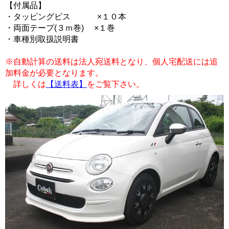
【付属品】
・タッピングビス ×１０本
・両面テープ(３ｍ巻) ×１巻
・車種別取扱説明書
※自動計算の送料は法人宛送料となり、個人宅配送には追
加料金が必要となります。
詳しくは
【送料表】
をご覧下さい。