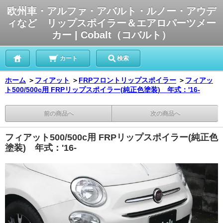
欧州車・アルファ・アバルト・ルノー・アウデ
ィなど リップスポイラー＆エアロパーツメー
カー | Cobalt（コバルト）
カート
検索
ホーム
＞
フィアット
＞
FRPフロントリップスポイラー
＞
フィアッ
ト500/500c用 FRPリップスポイラー(純正色塗装) 年式：'16-
前の商品へ
次の商品へ
フィアット500/500c用 FRPリップスポイラー(純正色
塗装) 年式：'16-