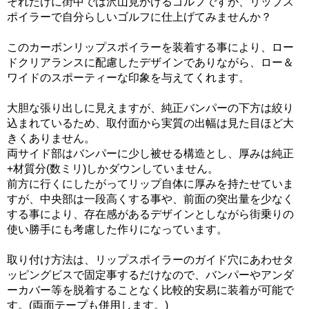
それだけに街中では沢山見かけるゴルフですが、リップス
ポイラーで自分らしいゴルフに仕上げてみませんか？
このカーボンリップスポイラーを装着する事により、ロー
ドクリアランスに配慮したデザインでありながら、ロー＆
ワイドのスポーティーな印象を与えてくれます。
大胆な張り出しに見えますが、純正バンパーの下方は絞り
込まれているため、取付面から実質の出幅は見た目ほど大
きくありません。
両サイド部はバンパーに少し被せる構造とし、厚みは純正
+材質分(数ミリ)しかダウンしていません。
前方に行くにしたがってリップ自体に厚みを持たせていま
すが、中央部は一段高くする事や、前面の突出量を少なく
する事により、存在感があるデザインとしながら街乗りの
使い勝手にも考慮した作りになっています。
取り付け方法は、リップスポイラーのガイド穴にあわせタ
ッピングビスで固定事するだけなので、バンパーやアンダ
ーカバー等を脱着することなく比較的安易に装着が可能で
す。(両面テープも併用します。)