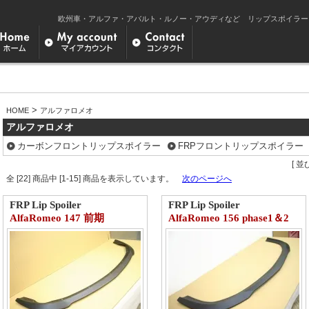
欧州車・アルファ・アバルト・ルノー・アウディなど リップスポイラー＆エア
>
HOME
アルファロメオ
アルファロメオ
カーボンフロントリップスポイラー
FRPフロントリップスポイラー
[ 並
全 [22] 商品中 [1-15] 商品を表示しています。
次のページへ
FRP Lip Spoiler
FRP Lip Spoiler
AlfaRomeo 147 前期
AlfaRomeo 156 phase1＆2